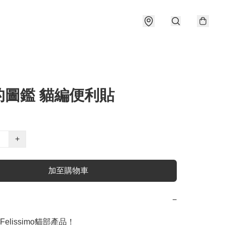
的圖鑑 貓編便利貼
+
加至購物車
−
elissimo貓部產品！
