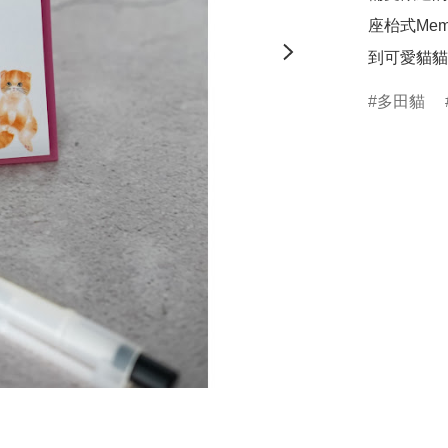
座枱式Me
到可愛貓貓
多田貓