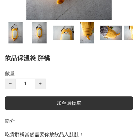
飲品保溫袋 胖橘
數量
−
+
加至購物車
簡介
−
吃貨胖橘當然需要你放飲品入肚肚！
