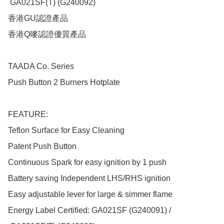
 GA021SF(T) (G240092)

香港​GU認證產品

香港Q嘜認證優質產品

TAADA Co. Series

Push Button 2 Burners Hotplate

FEATURE:

Teflon Surface for Easy Cleaning

Patent Push Button 

Continuous Spark for easy ignition by 1 push

Battery saving Independent LHS/RHS ignition

Easy adjustable lever for large & simmer flame

Energy Label Certified: GA021SF (G240091) / 