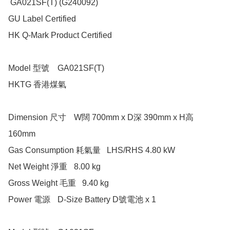
 GA021SF(T) (G240092)

GU Label Certified

HK Q-Mark Product Certified

Model 型號 	GA021SF(T)

HKTG 香港煤氣

Dimension 尺寸 	W闊 700mm x D深 390mm x H高 
160mm

Gas Consumption 耗氣量 	LHS/RHS 4.80 kW 

Net Weight 淨重 	8.00 kg 

Gross Weight 毛重 	9.40 kg 

Power 電源 	D-Size Battery D號電池 x 1  	
